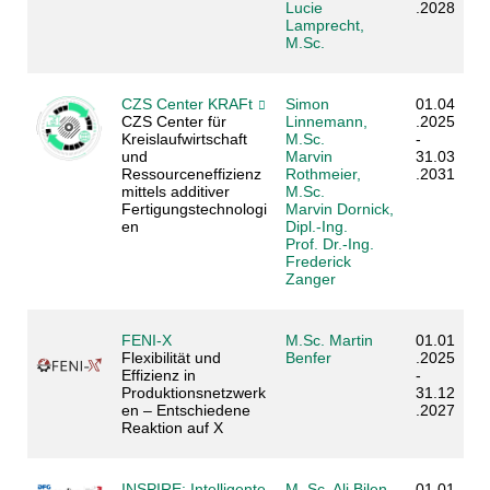
Lucie
.2028
Lamprecht,
M.Sc.
CZS Center KRAFt
Simon
01.04
CZS Center für
Linnemann,
.2025
Kreislaufwirtschaft
M.Sc.
-
und
Marvin
31.03
Ressourceneffizienz
Rothmeier,
.2031
mittels additiver
M.Sc.
Fertigungstechnologi
Marvin Dornick,
en
Dipl.-Ing.
Prof. Dr.-Ing.
Frederick
Zanger
FENI-X
M.Sc. Martin
01.01
Flexibilität und
Benfer
.2025
Effizienz in
-
Produktionsnetzwerk
31.12
en – Entschiedene
.2027
Reaktion auf X
INSPIRE: Intelligente
M. Sc. Ali Bilen
01.01