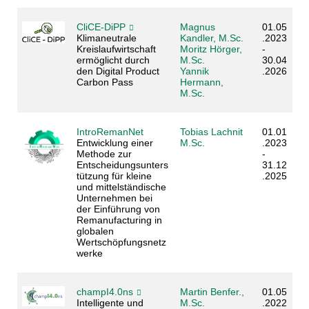
CliCE-DiPP
Magnus
01.05
Klimaneutrale
Kandler, M.Sc.
.2023
Kreislaufwirtschaft
Moritz Hörger,
-
ermöglicht durch
M.Sc.
30.04
den Digital Product
Yannik
.2026
Carbon Pass
Hermann,
M.Sc.
IntroRemanNet
Tobias Lachnit
01.01
Entwicklung einer
M.Sc.
.2023
Methode zur
-
Entscheidungsunters
31.12
tützung für kleine
.2025
und mittelständische
Unternehmen bei
der Einführung von
Remanufacturing in
globalen
Wertschöpfungsnetz
werke
champI4.0ns
Martin Benfer.,
01.05
Intelligente und
M.Sc.
.2022