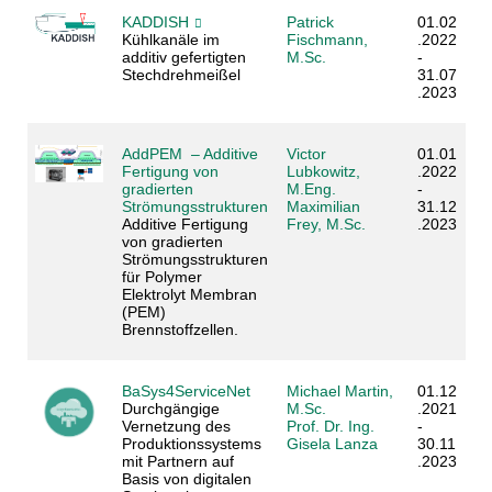
KADDISH
Patrick
01.02
Kühlkanäle im
Fischmann,
.2022
additiv gefertigten
M.Sc.
-
Stechdrehmeißel
31.07
.2023
AddPEM – Additive
Victor
01.01
Fertigung von
Lubkowitz,
.2022
gradierten
M.Eng.
-
Strömungsstrukturen
Maximilian
31.12
Additive Fertigung
Frey, M.Sc.
.2023
von gradierten
Strömungsstrukturen
für Polymer
Elektrolyt Membran
(PEM)
Brennstoffzellen​.
BaSys4ServiceNet
Michael Martin,
01.12
Durchgängige
M.Sc.
.2021
Vernetzung des
Prof. Dr. Ing.
-
Produktionssystems
Gisela Lanza
30.11
mit Partnern auf
.2023
Basis von digitalen