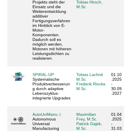
Projekts steht der
Tobias Hirsch,
Einsatz und die
M.Sc.
Weiterentwicklung
additiver
Fertigungsverfahren
im Hinblick von E-
Motor-
Komponenten.
Dadurch soll es
möglich werden,
Motoren mit höheren
Leistungsdichten zu
realisieren.
SPIRAL-UP
Tobias Lachnit
01.10
Systematische
M.Sc.
.2025
Produktverbesserun
Frederik Rincke
-
g durch adaptive
M.Sc.
30.09
Lebenszyklus-
.2027
integrierte Upgrades
AutoUniManu
Maximilian
01.04
Autonomous
Frey, M.Sc.
.2025
Universal
Patrick Gajek,
-
Manufacturing
M.Sc.
31.03