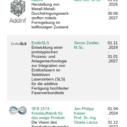
Herstellung von
.2025
Metall-Metall-
-
Durchdringungswerk
30.06
stoffen mittels
.2027
Formgebung im
teilflüssigen Zustand
EndloSLS
Simon Zeidler,
01.11
Entwicklung einer
M.Sc.
.2024
prototypischen
-
Prozess- und
31.01
Anlagentechnologie
.2027
zur Integration von
Endlosfasern im
Selektiven
Lasersintern (SLS)
für die additive
Fertigung hochfester
Faserverbundteile
SFB 1574 -
Jan-Philipp
01.04
Kreislauffabrik für
Kaiser
.2024
das ewige Produkt
Prof. Dr.-Ing.
-
Die Vision des
Gisela Lanza
31.12
Sonderforschungsbe
.2027