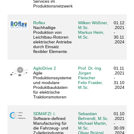
Services im
Produktionsnetzwerk
Roflex
Wilken Wößner,
01.12
Nachhaltige
M.Sc.
.2021
Produktion von
Markus Heim,
-
Leichtbau-Rotoren
M.Sc.
30.11
elektrischer Antriebe
.2024
durch Einsatz
flexibler Elemente.
AgiloDrive 2
Prof. Dr.-Ing.
01.11
Agile
Jürgen
.2021
Produktionssysteme
Fleischer
-
und modulare
Felix Fraider,
31.10
Produktbaukästen
M.Sc.
.2024
für elektrische
Traktionsmotoren
SDM4FZI
Sebastian
01.10
Software-defined
Behrendt, M.Sc.
.2021
Manufacturing für
Michael Martin,
-
die Fahrzeug- und
M.Sc.
30.09
Zulieferindustrie
Oliver Brützel,
.2024