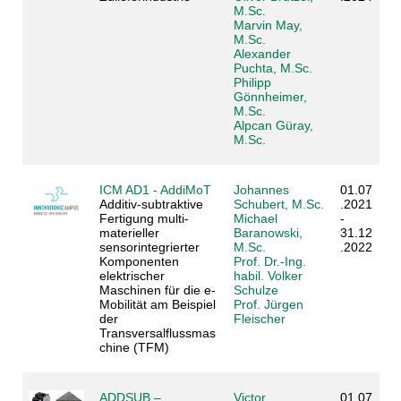
M.Sc.
Marvin May,
M.Sc.
Alexander
Puchta, M.Sc.
Philipp
Gönnheimer,
M.Sc.
Alpcan Güray,
M.Sc.
ICM AD1 - AddiMoT
Johannes
01.07
Additiv-subtraktive
Schubert, M.Sc.
.2021
Fertigung multi-
Michael
-
materieller
Baranowski,
31.12
sensorintegrierter
M.Sc.
.2022
Komponenten
Prof. Dr.-Ing.
elektrischer
habil. Volker
Maschinen für die e-
Schulze
Mobilität am Beispiel
Prof. Jürgen
der
Fleischer
Transversalflussmas
chine (TFM)
ADDSUB –
Victor
01.07