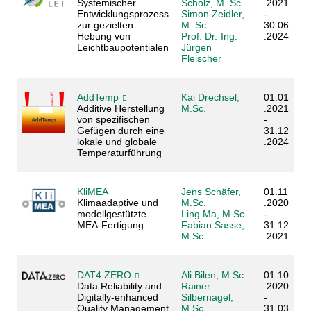
Systemischer
Scholz, M. Sc.
.2021
Entwicklungsprozess
Simon Zeidler,
-
zur gezielten
M. Sc.
30.06
Hebung von
Prof. Dr.-Ing.
.2024
Leichtbaupotentialen
Jürgen
Fleischer
AddTemp
Kai Drechsel,
01.01
Additive Herstellung
M.Sc.
.2021
von spezifischen
-
Gefügen durch eine
31.12
lokale und globale
.2024
Temperaturführung
KliMEA
Jens Schäfer,
01.11
Klimaadaptive und
M.Sc.
.2020
modellgestützte
Ling Ma, M.Sc.
-
MEA-Fertigung
Fabian Sasse,
31.12
M.Sc.
.2021
DAT4.ZERO
Ali Bilen, M.Sc.
01.10
Data Reliability and
Rainer
.2020
Digitally-enhanced
Silbernagel,
-
Quality Management
M.Sc.
31.03