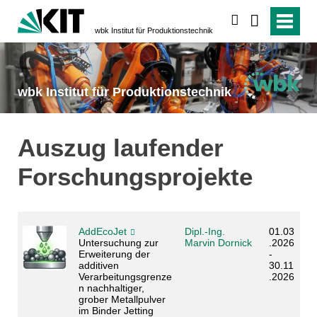
suchen
wbk Institut für Produktionstechnik
wbk Institut für Produktionstechnik
Auszug laufender
Forschungsprojekte
AddEcoJet
Dipl.-Ing.
01.03
Untersuchung zur
Marvin Dornick
.2026
Erweiterung der
-
additiven
30.11
Verarbeitungsgrenze
.2026
n nachhaltiger,
grober Metallpulver
im Binder Jetting