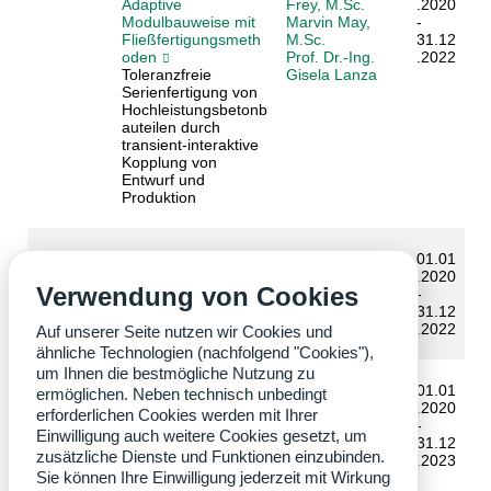
Adaptive
Frey, M.Sc.
.2020
Modulbauweise mit
Marvin May,
-
Fließfertigungsmeth
M.Sc.
31.12
oden
Prof. Dr.-Ing.
.2022
Toleranzfreie
Gisela Lanza
Serienfertigung von
Hochleistungsbetonb
auteilen durch
transient-interaktive
Kopplung von
Entwurf und
Produktion
teamIn
Magnus
01.01
Digitale Führung und
Kandler, M.Sc.
.2020
Verwendung von Cookies
Technologien für die
-
Teaminteraktion von
31.12
morgen
.2022
Auf unserer Seite nutzen wir Cookies und
ähnliche Technologien (nachfolgend "Cookies"),
um Ihnen die bestmögliche Nutzung zu
AgiloBat
Prof. Dr.-Ing.
01.01
ermöglichen. Neben technisch unbedingt
Agile Produktion von
Jürgen
.2020
erforderlichen Cookies werden mit Ihrer
Batteriezellen
Fleischer
-
Einwilligung auch weitere Cookies gesetzt, um
Dominik Mayer,
31.12
zusätzliche Dienste und Funktionen einzubinden.
M. Sc.
.2023
Sie können Ihre Einwilligung jederzeit mit Wirkung
Tobias Storz, M.