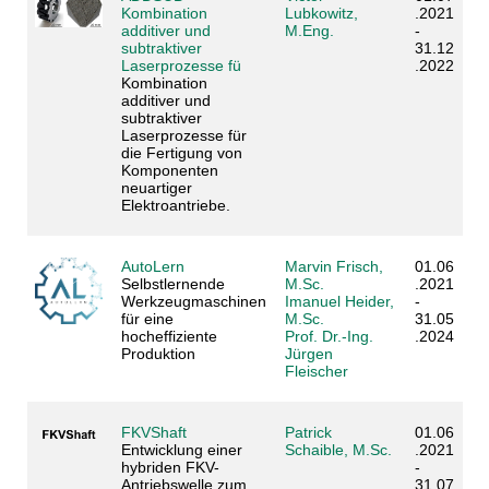
Kombination
Lubkowitz,
.2021
additiver und
M.Eng.
-
subtraktiver
31.12
Laserprozesse fü
.2022
Kombination
additiver und
subtraktiver
Laserprozesse für
die Fertigung von
Komponenten
neuartiger
Elektroantriebe.
AutoLern
Marvin Frisch,
01.06
Selbstlernende
M.Sc.
.2021
Werkzeugmaschinen
Imanuel Heider,
-
für eine
M.Sc.
31.05
hocheffiziente
Prof. Dr.-Ing.
.2024
Produktion
Jürgen
Fleischer
FKVShaft
Patrick
01.06
Entwicklung einer
Schaible, M.Sc.
.2021
hybriden FKV-
-
Antriebswelle zum
31.07