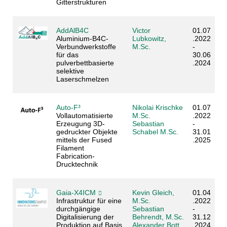
Gitterstrukturen
AddAlB4C
Victor
01.07
Aluminium-B4C-
Lubkowitz,
.2022
Verbundwerkstoffe
M.Sc.
-
für das
30.06
pulverbettbasierte
.2024
selektive
Laserschmelzen
Auto-F³
Nikolai Krischke
01.07
Vollautomatisierte
M.Sc.
.2022
Erzeugung 3D-
Sebastian
-
gedruckter Objekte
Schabel M.Sc.
31.01
mittels der Fused
.2025
Filament
Fabrication-
Drucktechnik
Gaia-X4ICM
Kevin Gleich,
01.04
Infrastruktur für eine
M.Sc.
.2022
durchgängige
Sebastian
-
Digitalisierung der
Behrendt, M.Sc.
31.12
Produktion auf Basis
Alexander Bott,
.2024