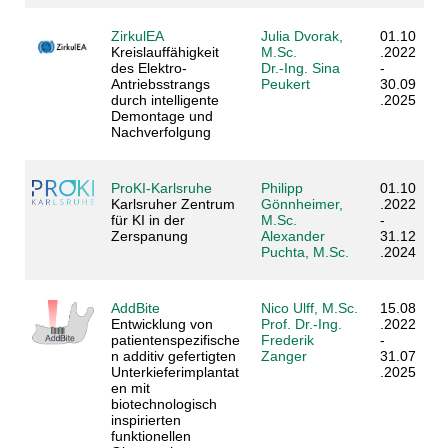
ZirkulEA
Julia Dvorak,
01.10
Kreislauffähigkeit
M.Sc.
.2022
des Elektro-
Dr.-Ing. Sina
-
Antriebsstrangs
Peukert
30.09
durch intelligente
.2025
Demontage und
Nachverfolgung
ProKI-Karlsruhe
Philipp
01.10
Karlsruher Zentrum
Gönnheimer,
.2022
für KI in der
M.Sc.
-
Zerspanung
Alexander
31.12
Puchta, M.Sc.
.2024
AddBite
Nico Ulff, M.Sc.
15.08
Entwicklung von
Prof. Dr.-Ing.
.2022
patientenspezifische
Frederik
-
n additiv gefertigten
Zanger
31.07
Unterkieferimplantat
.2025
en mit
biotechnologisch
inspirierten
funktionellen