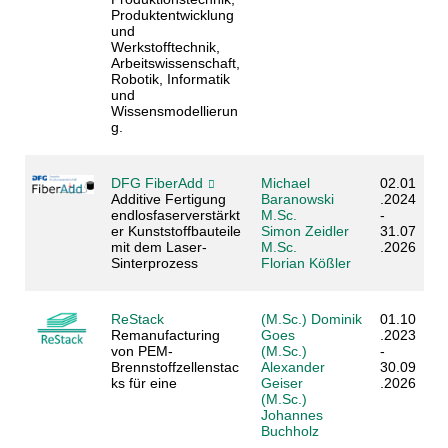
Produktentwicklung
und
Werkstofftechnik,
Arbeitswissenschaft,
Robotik, Informatik
und
Wissensmodellierun
g.
DFG FiberAdd
Michael
02.01
Additive Fertigung
Baranowski
.2024
endlosfaserverstärkt
M.Sc.
-
er Kunststoffbauteile
Simon Zeidler
31.07
mit dem Laser-
M.Sc.
.2026
Sinterprozess
Florian Kößler
ReStack
(M.Sc.) Dominik
01.10
Remanufacturing
Goes
.2023
von PEM-
(M.Sc.)
-
Brennstoffzellenstac
Alexander
30.09
ks für eine
Geiser
.2026
(M.Sc.)
Johannes
Buchholz