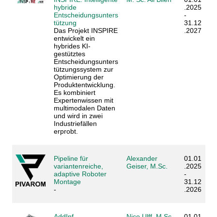
hybride
.2025
Entscheidungsunters
-
tützung
31.12
Das Projekt INSPIRE
.2027
entwickelt ein
hybrides KI-
gestütztes
Entscheidungsunters
tützungssystem zur
Optimierung der
Produktentwicklung.
Es kombiniert
Expertenwissen mit
multimodalen Daten
und wird in zwei
Industriefällen
erprobt.
Pipeline für
Alexander
01.01
variantenreiche,
Geiser, M.Sc.
.2025
adaptive Roboter
-
Montage
31.12
-
.2026
AddInf
Nico Ulff, M.Sc.
01.01