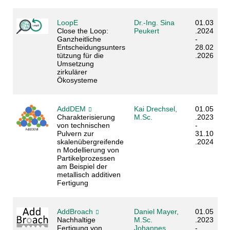
LoopE
Dr.-Ing. Sina
01.03
Close the Loop:
Peukert
.2024
Ganzheitliche
-
Entscheidungsunters
28.02
tützung für die
.2026
Umsetzung
zirkulärer
Ökosysteme
AddDEM
Kai Drechsel,
01.05
Charakterisierung
M.Sc.
.2023
von technischen
-
Pulvern zur
31.10
skalenübergreifende
.2024
n Modellierung von
Partikelprozessen
am Beispiel der
metallisch additiven
Fertigung
AddBroach
Daniel Mayer,
01.05
Nachhaltige
M.Sc.
.2023
Fertigung von
Johannes
-