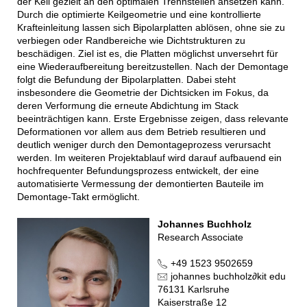
der Keil gezielt an den optimalen Trennstellen ansetzen kann.
Durch die optimierte Keilgeometrie und eine kontrollierte
Krafteinleitung lassen sich Bipolarplatten ablösen, ohne sie zu
verbiegen oder Randbereiche wie Dichtstrukturen zu
beschädigen. Ziel ist es, die Platten möglichst unversehrt für
eine Wiederaufbereitung bereitzustellen. Nach der Demontage
folgt die Befundung der Bipolarplatten. Dabei steht
insbesondere die Geometrie der Dichtsicken im Fokus, da
deren Verformung die erneute Abdichtung im Stack
beeinträchtigen kann. Erste Ergebnisse zeigen, dass relevante
Deformationen vor allem aus dem Betrieb resultieren und
deutlich weniger durch den Demontageprozess verursacht
werden. Im weiteren Projektablauf wird darauf aufbauend ein
hochfrequenter Befundungsprozess entwickelt, der eine
automatisierte Vermessung der demontierten Bauteile im
Demontage-Takt ermöglicht.
Johannes Buchholz
Research Associate
+49 1523 9502659
johannes buchholz
∂
kit edu
76131 Karlsruhe
Kaiserstraße 12