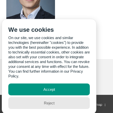
We use cookies
wbk
On our site, we use cookies and similar
technologies (hereinafter "cookies") to provide
you with the best possible experience. In addition
to technically essential cookies, other cookies are
also set with your consent in order to integrate
additional services and functions. You can revoke
your consent at any time with effect for the future.
You can find further information in our
Privacy
Policy.
Credits cover image: wbk
Accept
KIT – The University in the Helmholtz Association
Reject
last change: 2026-02-26
Home
Legals
Privacy Policy
Accessibility
Sitemap
KIT