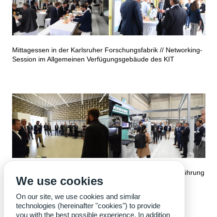
Mittagessen in der Karlsruher Forschungsfabrik //
Networking-
Session im Allgemeinen Verfügungsgebäude des KIT
Führung durch den Akustikrollenprüfstand des IPEK //
Führung
We use cookies
durch die Karlsruher Forschungsfabrik des wbk
On our site, we use cookies and similar
technologies (hereinafter "cookies") to provide
you with the best possible experience. In addition