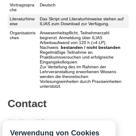
Vortragsspra
Deutsch
che
Literaturhinw
Das Skript und Literaturhinweise stehen auf
eise
ILIAS zum Download zur Verfügung.
Organisatoris
Anwesenheitspflicht, Teilnehmerzahl
ches
begrenzt. Anmeldung über ILIAS
Arbeitsaufwand von 120 h (=4 LP).
Nachweis:
bestanden / nicht bestanden
Regelmäßige Teilnahme an
Praktikumsversuchen und erfolgreiche
Eingangskolloquien.
Zur Vertiefung des im Rahmen der
Lehrveranstaltung erworbenen Wissens
werden die theoretischen
Vorlesungseinheiten durch Praxiseinheiten
unterstützt.
Contact
Malte Mehner, M.Sc.
Verwendung von Cookies
Alexander Bott, M.Sc.