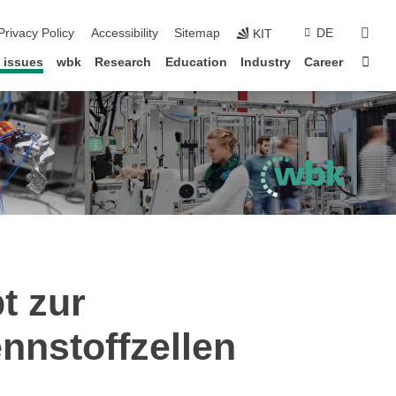
sear
Privacy Policy
Accessibility
Sitemap
DE
KIT
Sta
 issues
wbk
Research
Education
Industry
Career
t zur
nnstoffzellen