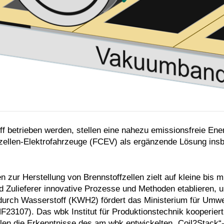
 betrieben werden, stellen eine nahezu emissionsfreie Ener
offzellen-Elektrofahrzeuge (FCEV) als ergänzende Lösung in
 zur Herstellung von Brennstoffzellen zielt auf kleine bis m
 Zulieferer innovative Prozesse und Methoden etablieren, 
urch Wasserstoff (
KWH2) fördert das Ministerium für Umwe
107). Das wbk Institut für Produktionstechnik kooperiert 
en die Erkenntnisse des am wbk entwickelten „Coil2Stack“-P