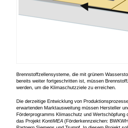
Brennstoffzellensysteme, die mit grünem Wasserstoff
bereits weiter fortgeschritten ist, müssen Brennst
werden, um die Klimaschutzziele zu erreichen.
Die derzeitige Entwicklung von Produktionsprozessen
erwartenden Marktausweitung müssen Hersteller und
Förderprogramms
Klimaschutz und Wertschöpfung d
das Projekt
KontiMEA
(Förderkennzeichen: BWKWHF23
Partnern Siemens und Trumpf. In diesem Projekt soll