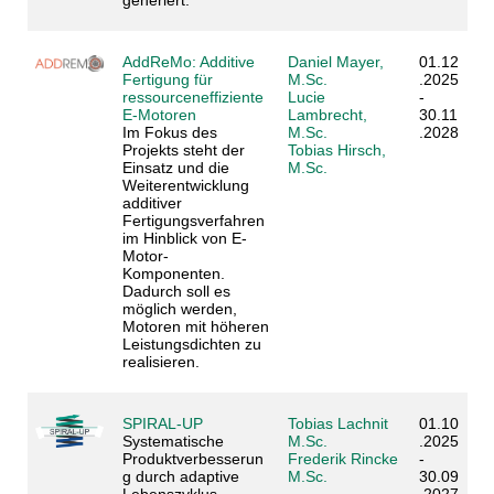
generiert.
AddReMo: Additive
Daniel Mayer,
01.12
Fertigung für
M.Sc.
.2025
ressourceneffiziente
Lucie
-
E‑Motoren
Lambrecht,
30.11
Im Fokus des
M.Sc.
.2028
Projekts steht der
Tobias Hirsch,
Einsatz und die
M.Sc.
Weiterentwicklung
additiver
Fertigungsverfahren
im Hinblick von E-
Motor-
Komponenten.
Dadurch soll es
möglich werden,
Motoren mit höheren
Leistungsdichten zu
realisieren.
SPIRAL-UP
Tobias Lachnit
01.10
Systematische
M.Sc.
.2025
Produktverbesserun
Frederik Rincke
-
g durch adaptive
M.Sc.
30.09