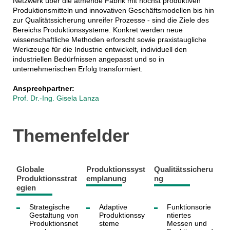
Netzwerk über die atmende Fabrik mit höchst produktiven
Produktionsmitteln und innovativen Geschäftsmodellen bis hin
zur Qualitätssicherung unreifer Prozesse - sind die Ziele des
Bereichs Produktionssysteme. Konkret werden neue
wissenschaftliche Methoden erforscht sowie praxistaugliche
Werkzeuge für die Industrie entwickelt, individuell den
industriellen Bedürfnissen angepasst und so in
unternehmerischen Erfolg transformiert.
Ansprechpartner:
Prof. Dr.-Ing. Gisela Lanza
Themenfelder
Globale
Produktionssyst
Qualitätssicheru
Produktionsstrat
emplanung
ng
egien
Strategische
Adaptive
Funktionsorie
Gestaltung von
Produktionssy
ntiertes
Produktionsnet
steme
Messen und