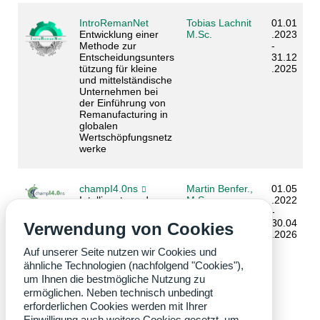
IntroRemanNet
Tobias Lachnit
01.01
Entwicklung einer
M.Sc.
.2023
Methode zur
-
Entscheidungsunters
31.12
tützung für kleine
.2025
und mittelständische
Unternehmen bei
der Einführung von
Remanufacturing in
globalen
Wertschöpfungsnetz
werke
champI4.0ns
Martin Benfer.,
01.05
Intelligente und
M.Sc.
.2022
souveräne Nutzung
Kevin Gleich,
-
von Daten am
M.Sc.
30.04
Verwendung von Cookies
Beispiel der
.2026
Holzindustrie
Auf unserer Seite nutzen wir Cookies und
ähnliche Technologien (nachfolgend "Cookies"),
um Ihnen die bestmögliche Nutzung zu
ermöglichen. Neben technisch unbedingt
erforderlichen Cookies werden mit Ihrer
Einwilligung auch weitere Cookies gesetzt, um