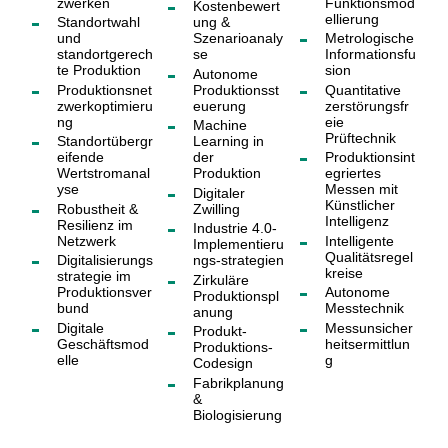
zwerken
Funktionsmod
Kostenbewert
ellierung
Standortwahl
ung &
und
Szenarioanaly
Metrologische
standortgerech
se
Informationsfu
te Produktion
sion
Autonome
Produktionsnet
Produktionsst
Quantitative
zwerkoptimieru
euerung
zerstörungsfr
ng
eie
Machine
Prüftechnik
Standortübergr
Learning in
eifende
der
Produktionsint
Wertstromanal
Produktion
egriertes
yse
Messen mit
Digitaler
Künstlicher
Robustheit &
Zwilling
Intelligenz
Resilienz im
Industrie 4.0-
Netzwerk
Intelligente
Implementieru
Qualitätsregel
Digitalisierungs
ngs-strategien
kreise
strategie im
Zirkuläre
Produktionsver
Autonome
Produktionspl
bund
Messtechnik
anung
Digitale
Messunsicher
Produkt-
Geschäftsmod
heitsermittlun
Produktions-
elle
g
Codesign
Fabrikplanung
&
Biologisierung