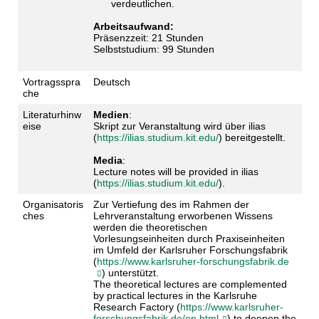
verdeutlichen.
Arbeitsaufwand:
Präsenzzeit: 21 Stunden
Selbststudium: 99 Stunden
Vortragsspra
Deutsch
che
Literaturhinw
Medien
:
eise
Skript zur Veranstaltung wird über ilias
(
https://ilias.studium.kit.edu/
) bereitgestellt.
Media
:
Lecture notes will be provided in ilias
(
https://ilias.studium.kit.edu/
).
Organisatoris
Zur Vertiefung des im Rahmen der
ches
Lehrveranstaltung erworbenen Wissens
werden die theoretischen
Vorlesungseinheiten durch Praxiseinheiten
im Umfeld der Karlsruher Forschungsfabrik
(
https://www.karlsruher-forschungsfabrik.de
) unterstützt.
The theoretical lectures are complemented
by practical lectures in the Karlsruhe
Research Factory (
https://www.karlsruher-
forschungsfabrik.de/en.html
) to deepen the