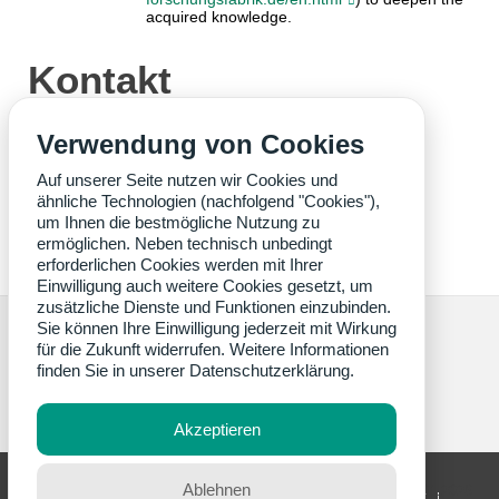
acquired knowledge.
Kontakt
Verwendung von Cookies
Marcus Mau, M.Sc.
Auf unserer Seite nutzen wir Cookies und
Robin Ströbel, M.Sc.
ähnliche Technologien (nachfolgend "Cookies"),
um Ihnen die bestmögliche Nutzung zu
ermöglichen. Neben technisch unbedingt
erforderlichen Cookies werden mit Ihrer
Einwilligung auch weitere Cookies gesetzt, um
zusätzliche Dienste und Funktionen einzubinden.
Sie können Ihre Einwilligung jederzeit mit Wirkung
für die Zukunft widerrufen. Weitere Informationen
finden Sie in unserer
Datenschutzerklärung.
Bildnachweis Titelbild: wbk
Akzeptieren
KIT – Die Universität in der Helmholtz-Gemeinschaft
Ablehnen
letzte Änderung: 21.01.2026
Home
Impressum
Datenschutz
Barrierefreiheit