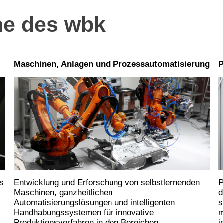
he des wbk
Maschinen, Anlagen und Prozessautomatisierung
P
s
Entwicklung und Erforschung von selbstlernenden
P
Maschinen, ganzheitlichen
d
Automatisierungslösungen und intelligenten
s
Handhabungssystemen für innovative
m
.
Produktionsverfahren in den Bereichen
i