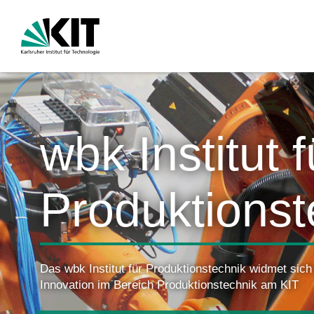
wbk Institut f
Produktionst
Das wbk Institut für Produktionstechnik widmet si
Innovation im Bereich Produktionstechnik am KIT