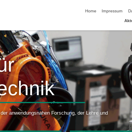
Navigation überspringen
Home
Impressum
D
Akt
ür
echnik
ch der anwendungsnahen Forschung, der Lehre und