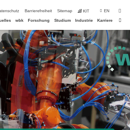
suc
atenschutz
Barrierefreiheit
Sitemap
EN
KIT
Star
uelles
wbk
Forschung
Studium
Industrie
Karriere