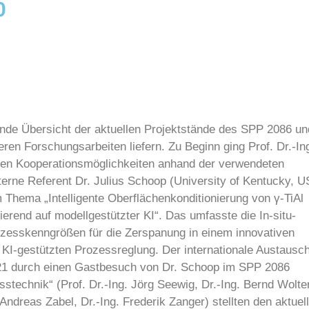
0
de Übersicht der aktuellen Projektstände des SPP 2086 un
ren Forschungsarbeiten liefern. Zu Beginn ging Prof. Dr.-In
enden Kooperationsmöglichkeiten anhand der verwendeten
erne Referent Dr. Julius Schoop (University of Kentucky, U
 Thema „Intelligente Oberflächenkonditionierung von γ-TiAl
rend auf modellgestützter KI“. Das umfasste die In-situ-
zesskenngrößen für die Zerspanung in einem innovativen
KI-gestützten Prozessreglung. Der internationale Austausc
021 durch einen Gastbesuch von Dr. Schoop im SPP 2086
esstechnik“ (Prof. Dr.-Ing. Jörg Seewig, Dr.-Ing. Bernd Wolte
Andreas Zabel, Dr.-Ing. Frederik Zanger) stellten den aktuel