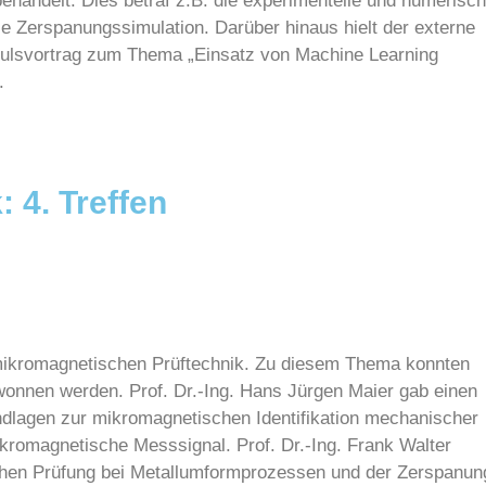
ehandelt. Dies betraf z.B. die experimentelle und numerisc
die Zerspanungssimulation. Darüber hinaus hielt der externe
pulsvortrag zum Thema „Einsatz von Machine Learning
.
 4. Treffen
r mikromagnetischen Prüftechnik. Zu diesem Thema konnten
onnen werden. Prof. Dr.-Ing. Hans Jürgen Maier gab einen
dlagen zur mikromagnetischen Identifikation mechanischer
kromagnetische Messsignal. Prof. Dr.-Ing. Frank Walter
chen Prüfung bei Metallumformprozessen und der Zerspanun