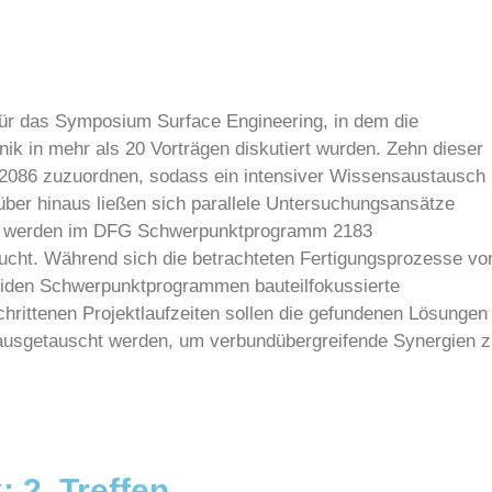
ür das Symposium Surface Engineering, in dem die
k in mehr als 20 Vorträgen diskutiert wurden. Zehn dieser
086 zuzuordnen, sodass ein intensiver Wissensaustausch 
über hinaus ließen sich parallele Untersuchungsansätze
.B. werden im DFG Schwerpunktprogramm 2183
cht. Während sich die betrachteten Fertigungsprozesse vo
eiden Schwerpunktprogrammen bauteilfokussierte
hrittenen Projektlaufzeiten sollen die gefundenen Lösungen
 ausgetauscht werden, um verbundübergreifende Synergien 
 2. Treffen