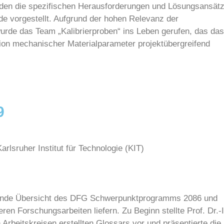
urden die spezifischen Herausforderungen und Lösungsansät
nde vorgestellt. Aufgrund der hohen Relevanz der
rde das Team „Kalibrierproben“ ins Leben gerufen, das das
ation mechanischer Materialparameter projektübergreifend
9
arlsruher Institut für Technologie (KIT)
ende Übersicht des DFG Schwerpunktprogramms 2086 und
ren Forschungsarbeiten liefern. Zu Beginn stellte Prof. Dr.-
 Arbeitskreisen erstellten Glossars vor und präsentierte die