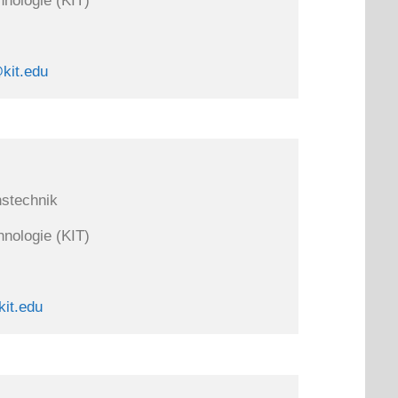
hnologie (KIT)

kit.edu
nstechnik

hnologie (KIT)

it.edu