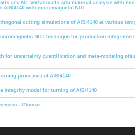
netik und ML-Verfahren/In-situ material analysis with 
s on AISI4140 with micromagnetic NDT
rthogonal cutting simulations of AISI4140 at various tem
icromagnetic NDT-technique for production integrated de
 for uncertainty quantification and meta-modeling ofsur
 turning processes of AISI4140
ce integrity model for turning of AISI4140
ocesses - Glossar