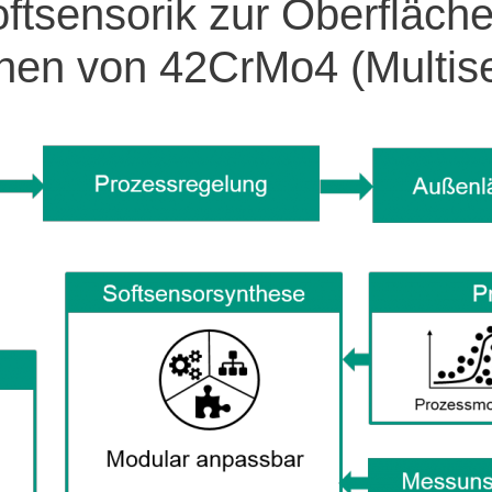
oftsensorik zur Oberfläch
en von 42CrMo4 (Multise