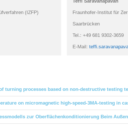
Teffi Saravanapavan
rüfverfahren (IZFP)
Fraunhofer-Institut für Ze
Saarbrücken

Tel.: +49 681 9302-3659

E-Mail: 
teffi.saravanapav
ol of turning processes based on non-destructive testing
perature on micromagnetic high-speed-3MA-testing in cas
zessmodells zur Oberflächenkonditionierung Beim Auße