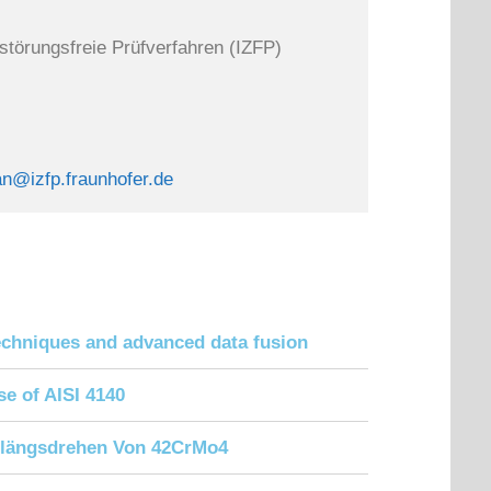
rstörungsfreie Prüfverfahren (IZFP)

an@izfp.fraunhofer.de
 techniques and advanced data fusion
e of AISI 4140
nlängsdrehen Von 42CrMo4