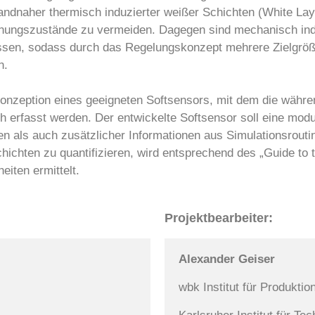
andnaher thermisch induzierter weißer Schichten (White Lay
nnungszustände zu vermeiden. Dagegen sind mechanisch indu
en, sodass durch das Regelungskonzept mehrere Zielgrößen
en.
Konzeption eines geeigneten Softsensors, mit dem die währ
ch erfasst werden. Der entwickelte Softsensor soll eine modu
en als auch zusätzlicher Informationen aus Simulationsrouti
ichten zu quantifizieren, wird entsprechend des „Guide to t
ten ermittelt.
Projektbearbeiter:
Alexander Geiser
wbk Institut für Produktio