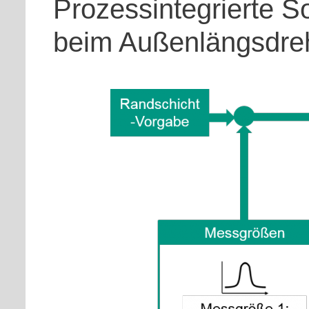
Prozessintegrierte S
beim Außenlängsdreh