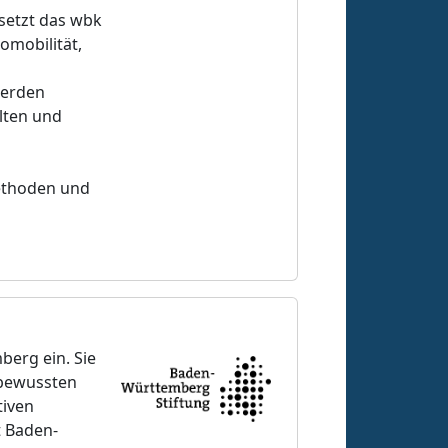
setzt das wbk
omobilität,
werden
lten und
Methoden und
berg ein. Sie
sbewussten
tiven
t Baden-