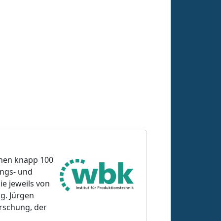
einen knapp 100
ungs- und
e jeweils von
ng. Jürgen
orschung, der